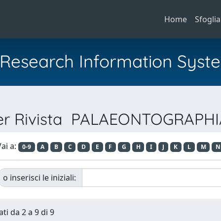
Home
Sfoglia
al Research Information Syst
per Rivista PALAEONTOGRAPHI
ai a:
0-9
A
B
C
D
E
F
G
H
I
J
K
L
M
N
o inserisci le iniziali:
ti da 2 a 9 di 9