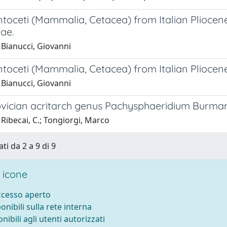
toceti (Mammalia, Cetacea) from Italian Pliocene
ae.
 Bianucci, Giovanni
oceti (Mammalia, Cetacea) from Italian Pliocene.
 Bianucci, Giovanni
vician acritarch genus Pachysphaeridium Burmann
Ribecai, C.; Tongiorgi, Marco
ti da 2 a 9 di 9
 icone
accesso aperto
ponibili sulla rete interna
onibili agli utenti autorizzati