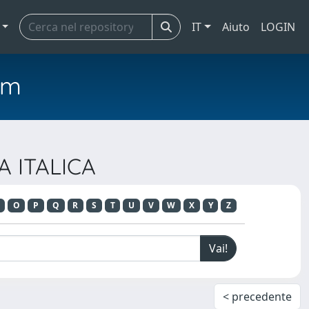
IT
Aiuto
LOGIN
em
A ITALICA
O
P
Q
R
S
T
U
V
W
X
Y
Z
< precedente