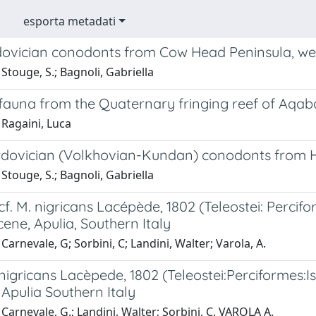
esporta metadati
dovician conodonts from Cow Head Peninsula, w
Stouge, S.; Bagnoli, Gabriella
 fauna from the Quaternary fringing reef of Aqab
 Ragaini, Luca
dovician (Volkhovian-Kundan) conodonts from 
Stouge, S.; Bagnoli, Gabriella
f. M. nigricans Lacépède, 1802 (Teleostei: Percifo
ene, Apulia, Southern Italy
Carnevale, G; Sorbini, C; Landini, Walter; Varola, A.
igricans Lacèpede, 1802 (Teleostei:Perciformes:Is
Apulia Southern Italy
Carnevale, G.; Landini, Walter; Sorbini, C. VAROLA A.