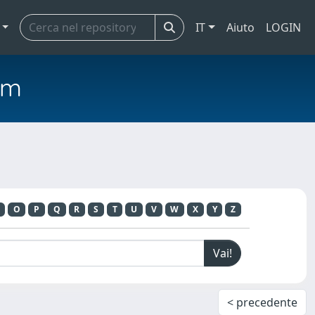
IT
Aiuto
LOGIN
em
O
P
Q
R
S
T
U
V
W
X
Y
Z
< precedente