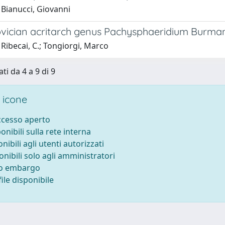
 Bianucci, Giovanni
vician acritarch genus Pachysphaeridium Burmann
Ribecai, C.; Tongiorgi, Marco
ti da 4 a 9 di 9
 icone
accesso aperto
ponibili sulla rete interna
onibili agli utenti autorizzati
onibili solo agli amministratori
to embargo
ile disponibile