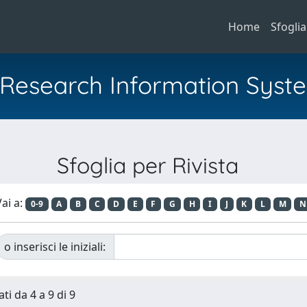
Home
Sfoglia
al Research Information Syst
Sfoglia per Rivista
ai a:
0-9
A
B
C
D
E
F
G
H
I
J
K
L
M
N
o inserisci le iniziali:
ti da 4 a 9 di 9