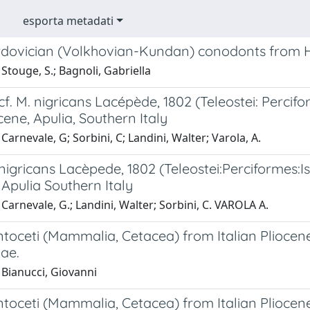
esporta metadati
dovician (Volkhovian-Kundan) conodonts from 
Stouge, S.; Bagnoli, Gabriella
f. M. nigricans Lacépède, 1802 (Teleostei: Percifo
ene, Apulia, Southern Italy
Carnevale, G; Sorbini, C; Landini, Walter; Varola, A.
igricans Lacèpede, 1802 (Teleostei:Perciformes:Is
Apulia Southern Italy
Carnevale, G.; Landini, Walter; Sorbini, C. VAROLA A.
toceti (Mammalia, Cetacea) from Italian Pliocene
ae.
 Bianucci, Giovanni
oceti (Mammalia, Cetacea) from Italian Pliocene.