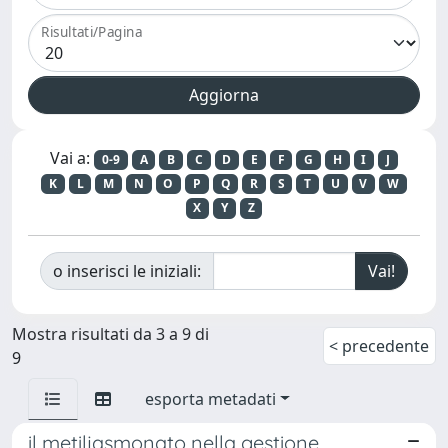
Risultati/Pagina
Vai a:
0-9
A
B
C
D
E
F
G
H
I
J
K
L
M
N
O
P
Q
R
S
T
U
V
W
X
Y
Z
o inserisci le iniziali:
Mostra risultati da 3 a 9 di
< precedente
9
esporta metadati
il metiljasmonato nella gestione