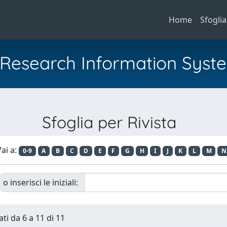
Home
Sfoglia
al Research Information Syst
Sfoglia per Rivista
ai a:
0-9
A
B
C
D
E
F
G
H
I
J
K
L
M
N
o inserisci le iniziali:
ti da 6 a 11 di 11