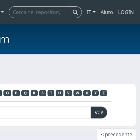
IT
Aiuto
LOGIN
em
O
P
Q
R
S
T
U
V
W
X
Y
Z
< precedente