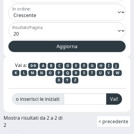
In ordine:
Risultati/Pagina
Vai a:
0-9
A
B
C
D
E
F
G
H
I
J
K
L
M
N
O
P
Q
R
S
T
U
V
W
X
Y
Z
o inserisci le iniziali:
Mostra risultati da 2 a 2 di
< precedente
2