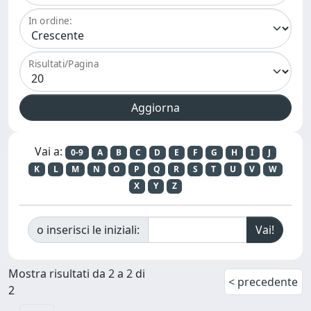
In ordine:
Risultati/Pagina
Vai a:
0-9
A
B
C
D
E
F
G
H
I
J
K
L
M
N
O
P
Q
R
S
T
U
V
W
X
Y
Z
o inserisci le iniziali:
Mostra risultati da 2 a 2 di
< precedente
2