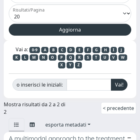
Risultati/Pagina
Vai a:
0-9
A
B
C
D
E
F
G
H
I
J
K
L
M
N
O
P
Q
R
S
T
U
V
W
X
Y
Z
o inserisci le iniziali:
Mostra risultati da 2 a 2 di
< precedente
2
esporta metadati
A multimodal approach to the treatment