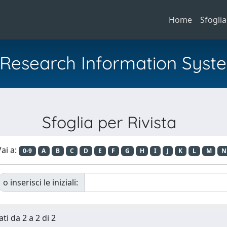
Home
Sfoglia
al Research Information Syst
Sfoglia per Rivista
ai a:
0-9
A
B
C
D
E
F
G
H
I
J
K
L
M
N
o inserisci le iniziali:
ti da 2 a 2 di 2