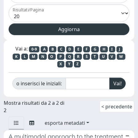
Risultati/Pagina
Vai a:
0-9
A
B
C
D
E
F
G
H
I
J
K
L
M
N
O
P
Q
R
S
T
U
V
W
X
Y
Z
o inserisci le iniziali:
Mostra risultati da 2 a 2 di
< precedente
2
esporta metadati
A multimodal approach to the treatment