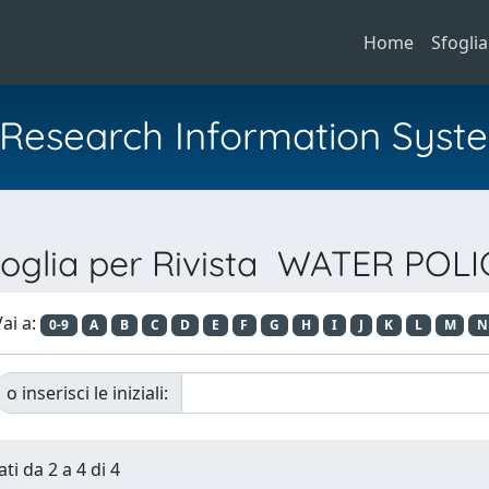
Home
Sfoglia
al Research Information Syst
foglia per Rivista WATER POLI
ai a:
0-9
A
B
C
D
E
F
G
H
I
J
K
L
M
N
o inserisci le iniziali:
ti da 2 a 4 di 4