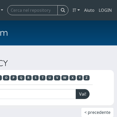
IT
Aiuto
LOGIN
em
CY
O
P
Q
R
S
T
U
V
W
X
Y
Z
< precedente