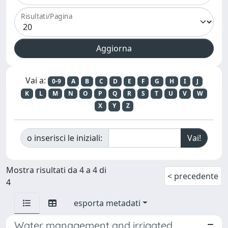
Risultati/Pagina
Vai a:
0-9
A
B
C
D
E
F
G
H
I
J
K
L
M
N
O
P
Q
R
S
T
U
V
W
X
Y
Z
o inserisci le iniziali:
Mostra risultati da 4 a 4 di
< precedente
4
esporta metadati
Water management and irrigated