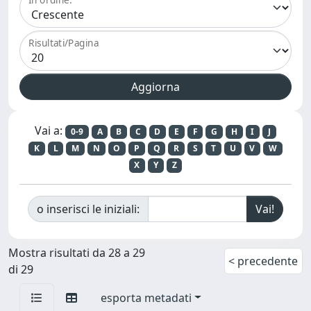
Risultati/Pagina
Vai a:
0-9
A
B
C
D
E
F
G
H
I
J
K
L
M
N
O
P
Q
R
S
T
U
V
W
X
Y
Z
o inserisci le iniziali:
Mostra risultati da 28 a 29
< precedente
di 29
esporta metadati