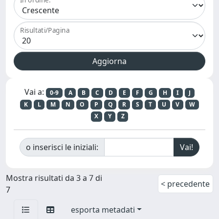
Risultati/Pagina
Vai a:
0-9
A
B
C
D
E
F
G
H
I
J
K
L
M
N
O
P
Q
R
S
T
U
V
W
X
Y
Z
o inserisci le iniziali:
Mostra risultati da 3 a 7 di
< precedente
7
esporta metadati