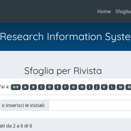
Home
Sfoglia
al Research Information Syst
Sfoglia per Rivista
ai a:
0-9
A
B
C
D
E
F
G
H
I
J
K
L
M
N
o inserisci le iniziali:
ti da 2 a 6 di 6