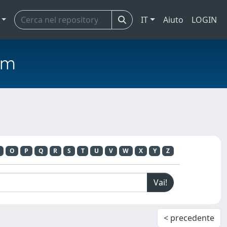
IT
Aiuto
LOGIN
em
O
P
Q
R
S
T
U
V
W
X
Y
Z
< precedente