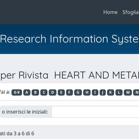
Home
Sfoglia
al Research Information Syst
a per Rivista HEART AND MET
ai a:
0-9
A
B
C
D
E
F
G
H
I
J
K
L
M
N
o inserisci le iniziali:
ti da 3 a 6 di 6