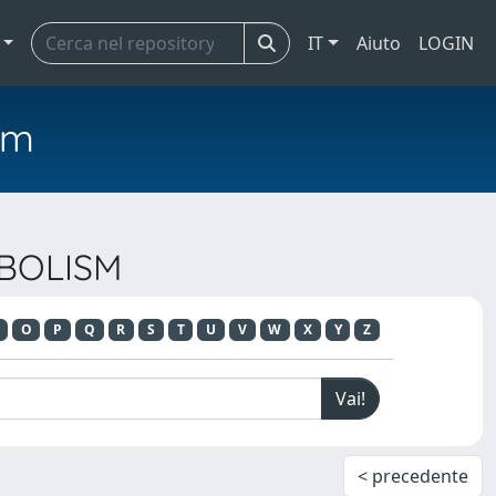
IT
Aiuto
LOGIN
em
ABOLISM
O
P
Q
R
S
T
U
V
W
X
Y
Z
< precedente