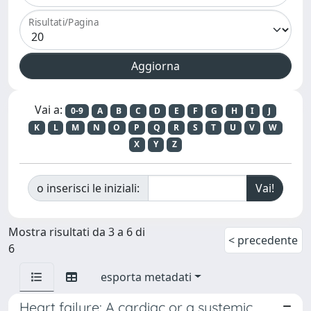
Risultati/Pagina
Vai a:
0-9
A
B
C
D
E
F
G
H
I
J
K
L
M
N
O
P
Q
R
S
T
U
V
W
X
Y
Z
o inserisci le iniziali:
Mostra risultati da 3 a 6 di
< precedente
6
esporta metadati
Heart failure: A cardiac or a systemic