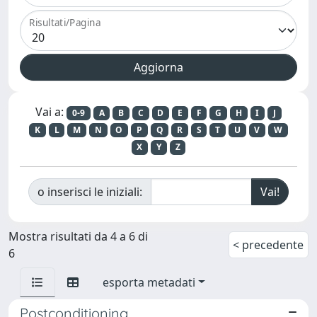
Risultati/Pagina
Vai a:
0-9
A
B
C
D
E
F
G
H
I
J
K
L
M
N
O
P
Q
R
S
T
U
V
W
X
Y
Z
o inserisci le iniziali:
Mostra risultati da 4 a 6 di
< precedente
6
esporta metadati
Postconditioning