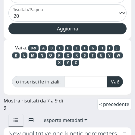
Risultati/Pagina
Vai a:
0-9
A
B
C
D
E
F
G
H
I
J
K
L
M
N
O
P
Q
R
S
T
U
V
W
X
Y
Z
o inserisci le iniziali:
Mostra risultati da 7 a 9 di
< precedente
9
esporta metadati
New qualitative and kinetic parameters