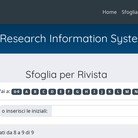
Home
Sfoglia
al Research Information Syst
Sfoglia per Rivista
ai a:
0-9
A
B
C
D
E
F
G
H
I
J
K
L
M
N
o inserisci le iniziali:
ti da 8 a 9 di 9