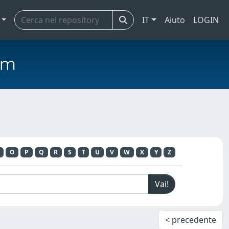
IT
Aiuto
LOGIN
em
O
P
Q
R
S
T
U
V
W
X
Y
Z
< precedente