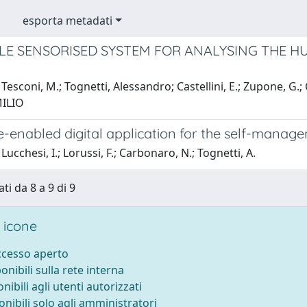
esporta metadati
E SENSORISED SYSTEM FOR ANALYSING THE 
Tesconi, M.; Tognetti, Alessandro; Castellini, E.; Zupone, G
ILIO
-enabled digital application for the self-manage
Lucchesi, I.; Lorussi, F.; Carbonaro, N.; Tognetti, A.
ti da 8 a 9 di 9
 icone
accesso aperto
ponibili sulla rete interna
onibili agli utenti autorizzati
onibili solo agli amministratori