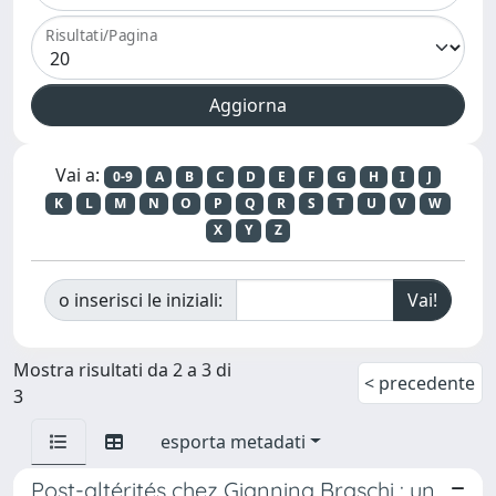
Risultati/Pagina
Vai a:
0-9
A
B
C
D
E
F
G
H
I
J
K
L
M
N
O
P
Q
R
S
T
U
V
W
X
Y
Z
o inserisci le iniziali:
Mostra risultati da 2 a 3 di
< precedente
3
esporta metadati
Post-altérités chez Giannina Braschi : un