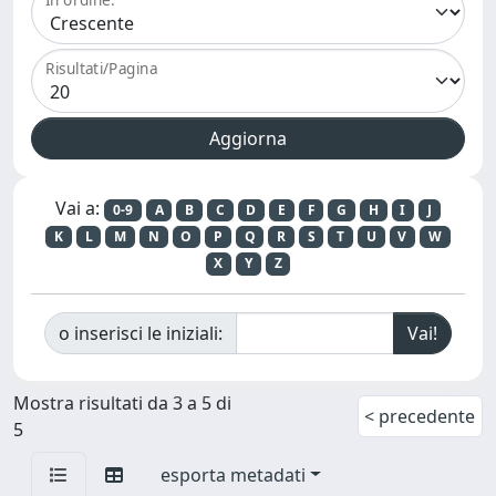
Risultati/Pagina
Vai a:
0-9
A
B
C
D
E
F
G
H
I
J
K
L
M
N
O
P
Q
R
S
T
U
V
W
X
Y
Z
o inserisci le iniziali:
Mostra risultati da 3 a 5 di
< precedente
5
esporta metadati