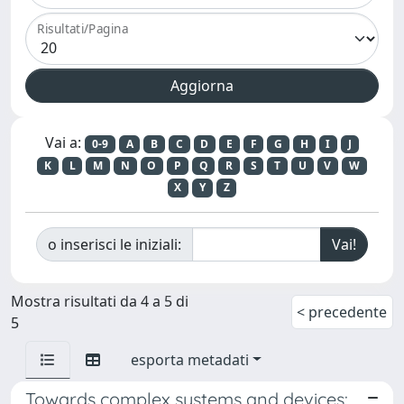
Risultati/Pagina
Vai a:
0-9
A
B
C
D
E
F
G
H
I
J
K
L
M
N
O
P
Q
R
S
T
U
V
W
X
Y
Z
o inserisci le iniziali:
Mostra risultati da 4 a 5 di
< precedente
5
esporta metadati
Towards complex systems and devices: