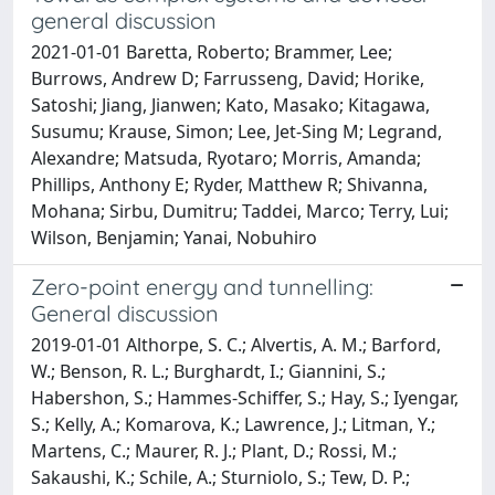
general discussion
2021-01-01 Baretta, Roberto; Brammer, Lee;
Burrows, Andrew D; Farrusseng, David; Horike,
Satoshi; Jiang, Jianwen; Kato, Masako; Kitagawa,
Susumu; Krause, Simon; Lee, Jet-Sing M; Legrand,
Alexandre; Matsuda, Ryotaro; Morris, Amanda;
Phillips, Anthony E; Ryder, Matthew R; Shivanna,
Mohana; Sirbu, Dumitru; Taddei, Marco; Terry, Lui;
Wilson, Benjamin; Yanai, Nobuhiro
Zero-point energy and tunnelling:
General discussion
2019-01-01 Althorpe, S. C.; Alvertis, A. M.; Barford,
W.; Benson, R. L.; Burghardt, I.; Giannini, S.;
Habershon, S.; Hammes-Schiffer, S.; Hay, S.; Iyengar,
S.; Kelly, A.; Komarova, K.; Lawrence, J.; Litman, Y.;
Martens, C.; Maurer, R. J.; Plant, D.; Rossi, M.;
Sakaushi, K.; Schile, A.; Sturniolo, S.; Tew, D. P.;