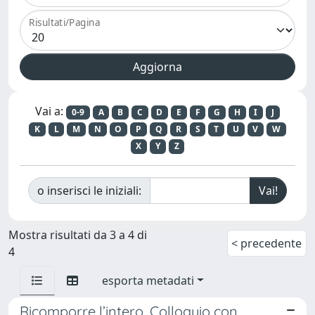
Risultati/Pagina
Vai a:
0-9
A
B
C
D
E
F
G
H
I
J
K
L
M
N
O
P
Q
R
S
T
U
V
W
X
Y
Z
o inserisci le iniziali:
Mostra risultati da 3 a 4 di
< precedente
4
esporta metadati
Ricomporre l’intero. Colloquio con