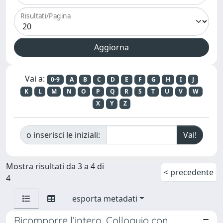
Risultati/Pagina
Vai a:
0-9
A
B
C
D
E
F
G
H
I
J
K
L
M
N
O
P
Q
R
S
T
U
V
W
X
Y
Z
o inserisci le iniziali:
Mostra risultati da 3 a 4 di
< precedente
4
esporta metadati
Ricomporre l’intero. Colloquio con