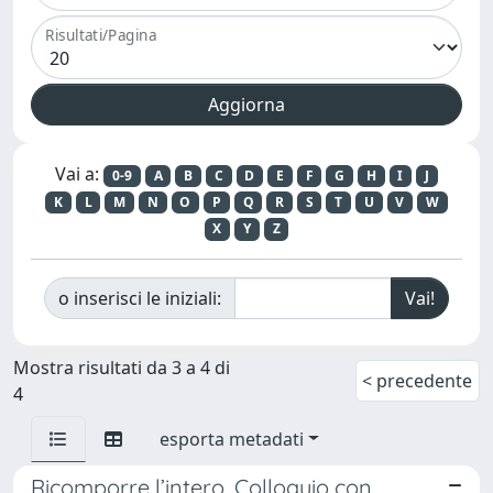
Risultati/Pagina
Vai a:
0-9
A
B
C
D
E
F
G
H
I
J
K
L
M
N
O
P
Q
R
S
T
U
V
W
X
Y
Z
o inserisci le iniziali:
Mostra risultati da 3 a 4 di
< precedente
4
esporta metadati
Ricomporre l’intero. Colloquio con