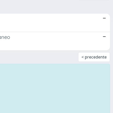
raneo
< precedente