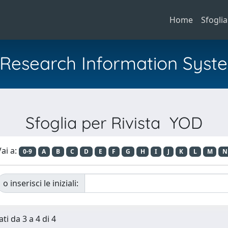
Home
Sfoglia
al Research Information Syst
Sfoglia per Rivista YOD
ai a:
0-9
A
B
C
D
E
F
G
H
I
J
K
L
M
N
o inserisci le iniziali:
ti da 3 a 4 di 4