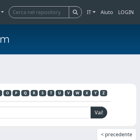
IT
Aiuto
LOGIN
em
O
P
Q
R
S
T
U
V
W
X
Y
Z
< precedente