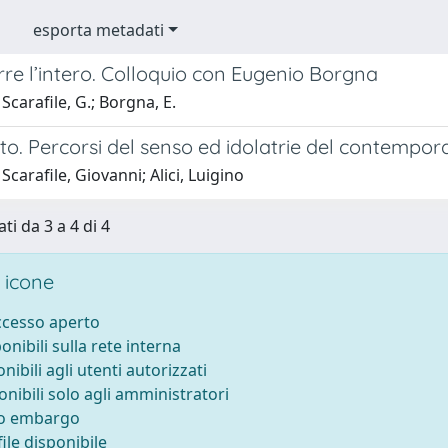
esporta metadati
re l’intero. Colloquio con Eugenio Borgna
Scarafile, G.; Borgna, E.
lto. Percorsi del senso ed idolatrie del contempo
Scarafile, Giovanni; Alici, Luigino
ti da 3 a 4 di 4
 icone
accesso aperto
ponibili sulla rete interna
onibili agli utenti autorizzati
onibili solo agli amministratori
to embargo
ile disponibile