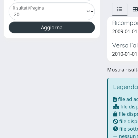
Risultati/Pagina
Ricompor
2009-01-01 
Verso l’a
2010-01-01 
Mostra risulta
Legenda
file ad 
file dis
file disp
file disp
file sot
nessun f