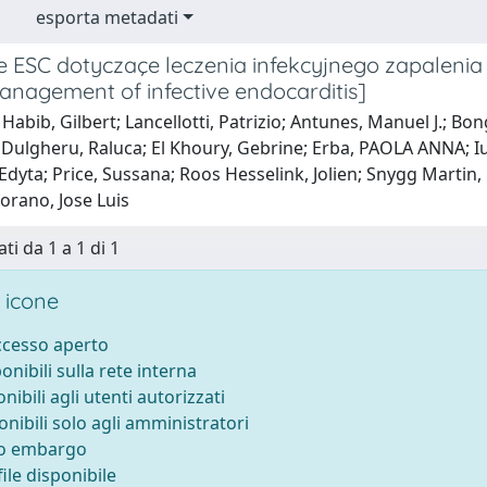
esporta metadati
 ESC dotyczaçe leczenia infekcyjnego zapalenia 
management of infective endocarditis]
Habib, Gilbert; Lancellotti, Patrizio; Antunes, Manuel J.; Bon
Dulgheru, Raluca; El Khoury, Gebrine; Erba, PAOLA ANNA; Iun
Edyta; Price, Sussana; Roos Hesselink, Jolien; Snygg Martin, 
orano, Jose Luis
ti da 1 a 1 di 1
 icone
accesso aperto
ponibili sulla rete interna
onibili agli utenti autorizzati
onibili solo agli amministratori
to embargo
ile disponibile