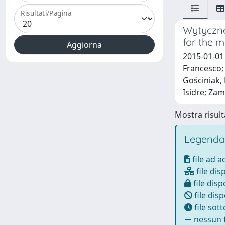
Risultati/Pagina
Wytyczne
for the 
2015-01-01 
Francesco; 
Gościniak, 
Isidre; Zam
Mostra risulta
Legenda
file ad 
file dis
file disp
file disp
file sot
nessun f