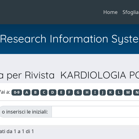
Home
Sfoglia
al Research Information Syst
ia per Rivista KARDIOLOGIA 
ai a:
0-9
A
B
C
D
E
F
G
H
I
J
K
L
M
N
o inserisci le iniziali:
ti da 1 a 1 di 1