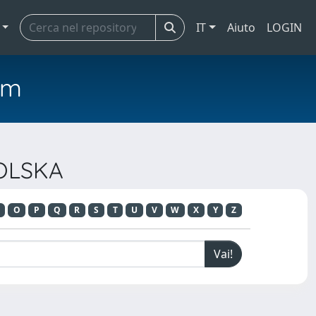
IT
Aiuto
LOGIN
em
POLSKA
O
P
Q
R
S
T
U
V
W
X
Y
Z