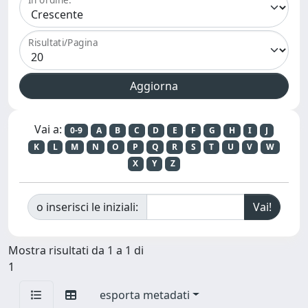
Risultati/Pagina
Vai a:
0-9
A
B
C
D
E
F
G
H
I
J
K
L
M
N
O
P
Q
R
S
T
U
V
W
X
Y
Z
o inserisci le iniziali:
Mostra risultati da 1 a 1 di
1
esporta metadati