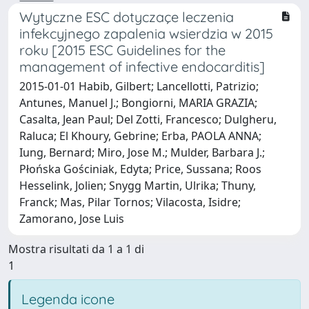
Wytyczne ESC dotyczaçe leczenia
infekcyjnego zapalenia wsierdzia w 2015
roku [2015 ESC Guidelines for the
management of infective endocarditis]
2015-01-01 Habib, Gilbert; Lancellotti, Patrizio;
Antunes, Manuel J.; Bongiorni, MARIA GRAZIA;
Casalta, Jean Paul; Del Zotti, Francesco; Dulgheru,
Raluca; El Khoury, Gebrine; Erba, PAOLA ANNA;
Iung, Bernard; Miro, Jose M.; Mulder, Barbara J.;
Płońska Gościniak, Edyta; Price, Sussana; Roos
Hesselink, Jolien; Snygg Martin, Ulrika; Thuny,
Franck; Mas, Pilar Tornos; Vilacosta, Isidre;
Zamorano, Jose Luis
Mostra risultati da 1 a 1 di
1
Legenda icone