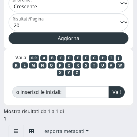
Risultati/Pagina
Vai a:
0-9
A
B
C
D
E
F
G
H
I
J
K
L
M
N
O
P
Q
R
S
T
U
V
W
X
Y
Z
o inserisci le iniziali:
Mostra risultati da 1 a 1 di
1
esporta metadati