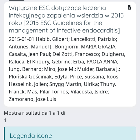
Wytyczne ESC dotyczaçe leczenia
infekcyjnego zapalenia wsierdzia w 2015
roku [2015 ESC Guidelines for the
management of infective endocarditis]
2015-01-01 Habib, Gilbert; Lancellotti, Patrizio;
Antunes, Manuel J.; Bongiorni, MARIA GRAZIA;
Casalta, Jean Paul; Del Zotti, Francesco; Dulgheru,
Raluca; El Khoury, Gebrine; Erba, PAOLA ANNA;
Iung, Bernard; Miro, Jose M.; Mulder, Barbara J.;
Płońska Gościniak, Edyta; Price, Sussana; Roos
Hesselink, Jolien; Snygg Martin, Ulrika; Thuny,
Franck; Mas, Pilar Tornos; Vilacosta, Isidre;
Zamorano, Jose Luis
Mostra risultati da 1 a 1 di
1
Legenda icone