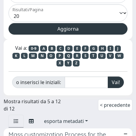
Risultati/Pagina
Vai a:
0-9
A
B
C
D
E
F
G
H
I
J
K
L
M
N
O
P
Q
R
S
T
U
V
W
X
Y
Z
o inserisci le iniziali:
Mostra risultati da 5 a 12
< precedente
di 12
esporta metadati
Mass customization Process for the