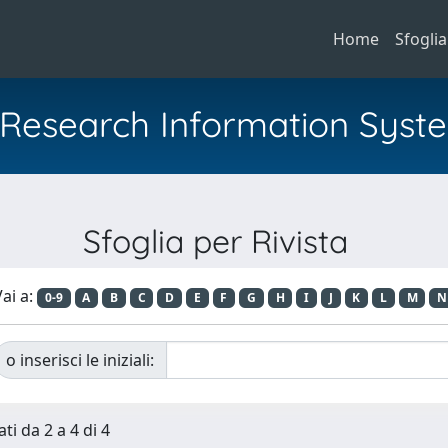
Home
Sfoglia
al Research Information Syst
Sfoglia per Rivista
ai a:
0-9
A
B
C
D
E
F
G
H
I
J
K
L
M
N
o inserisci le iniziali:
ti da 2 a 4 di 4