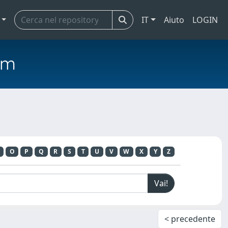
IT
Aiuto
LOGIN
em
O
P
Q
R
S
T
U
V
W
X
Y
Z
< precedente