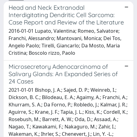
Head and Neck Extranodal
Interdigitating Dendritic Cell Sarcoma:
Case Report and Review of the Literature
2016-01-01 Lupato, Valentina; Romeo, Salvatore;
Franchi, Alessandro; Mantovani, Monica; Dei Tos,
Angelo Paolo; Tirelli, Giancarlo; Da Mosto, Maria
Cristina; Boscolo rizzo, Paolo
Microsecretory Adenocarcinoma of
Salivary Glands: An Expanded Series of
24 Cases
2021-01-01 Bishop, J. A.; Sajed, D. P.; Weinreb, I.;
Dickson, B. C.; Bilodeau, E. A.; Agaimy, A.; Franchi, A.;
Khurram, S. A.; Da Forno, P.; Robledo, J.; Kalmar, J. R.;
Aguirre, S.; Krane, J. F.; Tapia, J. L.; Kiss, K.; Cordell, K.;
Rosebush, M.; Barrett, A. W.; Oda, D.; Assaad, A.;
Nagao, T.; Kawakami, F.; Nakaguro, M.; Zahir, I.;
Wakeman, K.; Ihrler, S.; Chenevert, J.; Lin, Y. -L.;