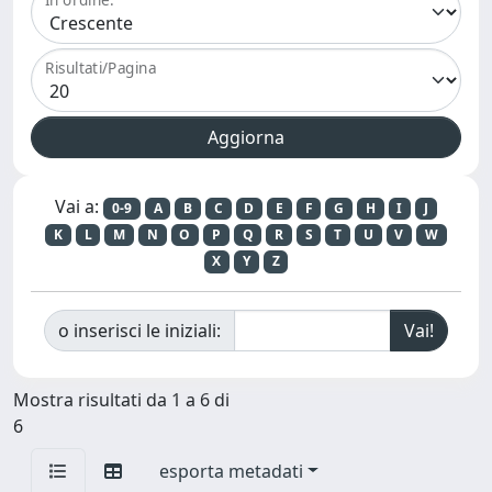
Risultati/Pagina
Vai a:
0-9
A
B
C
D
E
F
G
H
I
J
K
L
M
N
O
P
Q
R
S
T
U
V
W
X
Y
Z
o inserisci le iniziali:
Mostra risultati da 1 a 6 di
6
esporta metadati