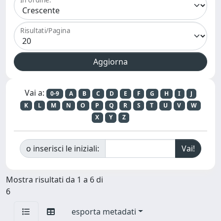
Risultati/Pagina
Vai a:
0-9
A
B
C
D
E
F
G
H
I
J
K
L
M
N
O
P
Q
R
S
T
U
V
W
X
Y
Z
o inserisci le iniziali:
Mostra risultati da 1 a 6 di
6
esporta metadati