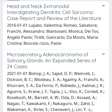
Head and Neck Extranodal
Interdigitating Dendritic Cell Sarcoma:
Case Report and Review of the Literature
2016-01-01 Lupato, Valentina; Romeo, Salvatore;
Franchi, Alessandro; Mantovani, Monica; Dei Tos,
Angelo Paolo; Tirelli, Giancarlo; Da Mosto, Maria
Cristina; Boscolo rizzo, Paolo
Microsecretory Adenocarcinoma of
Salivary Glands: An Expanded Series of
24 Cases
2021-01-01 Bishop, J. A.; Sajed, D. P.; Weinreb, I.;
Dickson, B. C.; Bilodeau, E. A.; Agaimy, A.; Franchi, A.;
Khurram, S. A.; Da Forno, P.; Robledo, J.; Kalmar, J. R.;
Aguirre, S.; Krane, J. F.; Tapia, J. L.; Kiss, K.; Cordell, K.;
Rosebush, M.; Barrett, A. W.; Oda, D.; Assaad, A.;
Nagao, T.; Kawakami, F.; Nakaguro, M.; Zahir, I.;
Wakeman, K.; Ihrler, S.; Chenevert, J.; Lin, Y. -L.;