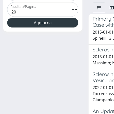
Risultati/Pagina
Primary 
Case wit
2015-01-01 
Spinelli, G
Sclerosin
2015-01-01 
Massimo; N
Sclerosin
Vesicula
2022-01-01 
Torregrossa
Giampaolo;
An Updat