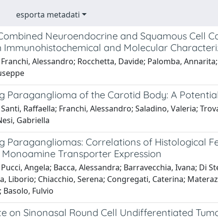
esporta metadati
Combined Neuroendocrine and Squamous Cell Carc
h Immunohistochemical and Molecular Characteri
Franchi, Alessandro; Rocchetta, Davide; Palomba, Annarita; 
iuseppe
g Paraganglioma of the Carotid Body: A Potential
Santi, Raffaella; Franchi, Alessandro; Saladino, Valeria; Tr
esi, Gabriella
g Paragangliomas: Correlations of Histological F
r Monoamine Transporter Expression
Pucci, Angela; Bacca, Alessandra; Barravecchia, Ivana; Di Ste
, Liborio; Chiacchio, Serena; Congregati, Caterina; Materazz
 Basolo, Fulvio
e on Sinonasal Round Cell Undifferentiated Tum