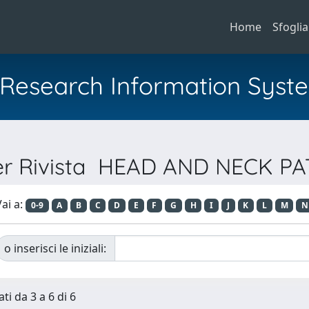
Home
Sfoglia
al Research Information Syst
per Rivista HEAD AND NECK 
ai a:
0-9
A
B
C
D
E
F
G
H
I
J
K
L
M
N
o inserisci le iniziali:
ti da 3 a 6 di 6