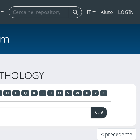
IT
Aiuto
LOGIN
em
PATHOLOGY
O
P
Q
R
S
T
U
V
W
X
Y
Z
< precedente