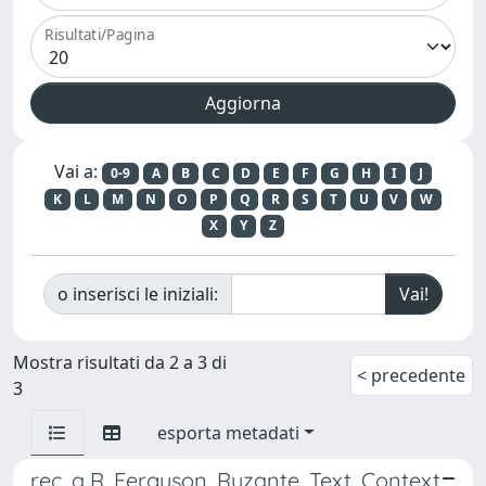
Risultati/Pagina
Vai a:
0-9
A
B
C
D
E
F
G
H
I
J
K
L
M
N
O
P
Q
R
S
T
U
V
W
X
Y
Z
o inserisci le iniziali:
Mostra risultati da 2 a 3 di
< precedente
3
esporta metadati
rec. a R. Ferguson, Ruzante. Text, Context