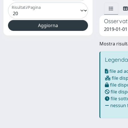
Risultati/Pagina
Osservat
2019-01-01
Mostra risulta
Legenda
file ad 
file dis
file disp
file disp
file sot
nessun f