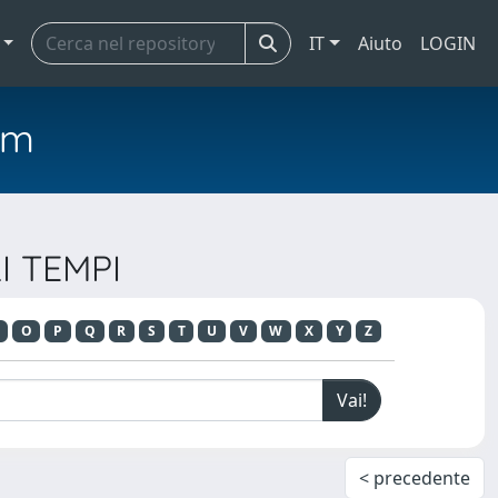
IT
Aiuto
LOGIN
em
I TEMPI
O
P
Q
R
S
T
U
V
W
X
Y
Z
< precedente