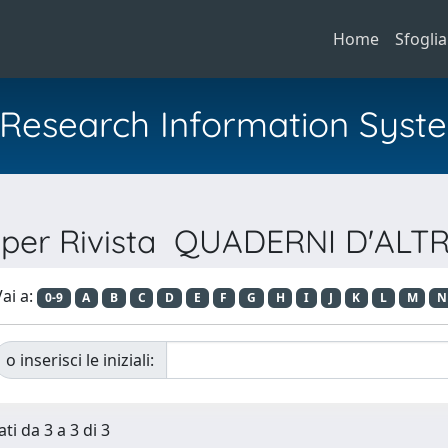
Home
Sfoglia
al Research Information Syst
a per Rivista QUADERNI D'ALTR
ai a:
0-9
A
B
C
D
E
F
G
H
I
J
K
L
M
N
o inserisci le iniziali:
ti da 3 a 3 di 3