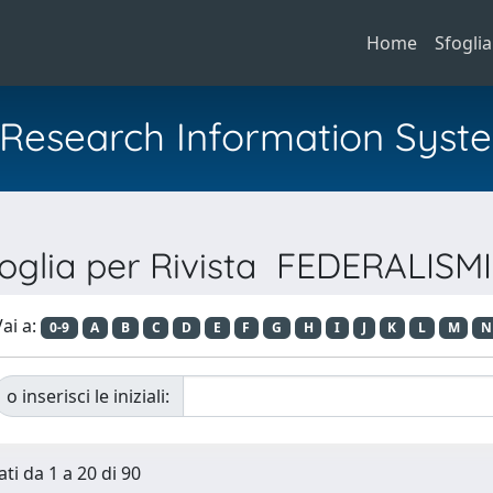
Home
Sfoglia
al Research Information Syst
oglia per Rivista FEDERALISMI
ai a:
0-9
A
B
C
D
E
F
G
H
I
J
K
L
M
N
o inserisci le iniziali:
ti da 1 a 20 di 90