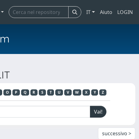
IT
Aiuto
LOGIN
em
.IT
O
P
Q
R
S
T
U
V
W
X
Y
Z
successivo >