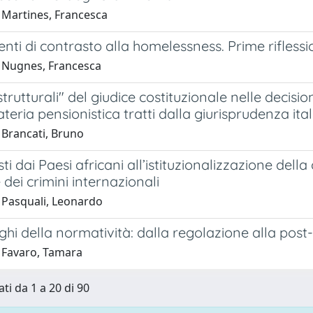
 Martines, Francesca
enti di contrasto alla homelessness. Prime riflessi
 Nugnes, Francesca
 strutturali" del giudice costituzionale nelle decisio
ateria pensionistica tratti dalla giurisprudenza it
 Brancati, Bruno
posti dai Paesi africani all’istituzionalizzazione del
e dei crimini internazionali
 Pasquali, Leonardo
ghi della normatività: dalla regolazione alla post
 Favaro, Tamara
ti da 1 a 20 di 90