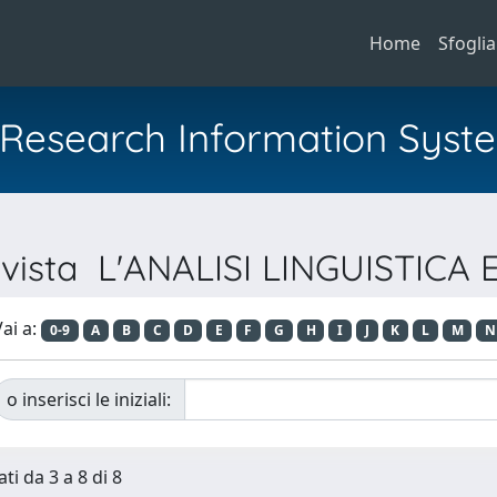
Home
Sfoglia
al Research Information Syst
Rivista L'ANALISI LINGUISTICA
ai a:
0-9
A
B
C
D
E
F
G
H
I
J
K
L
M
N
o inserisci le iniziali:
ti da 3 a 8 di 8