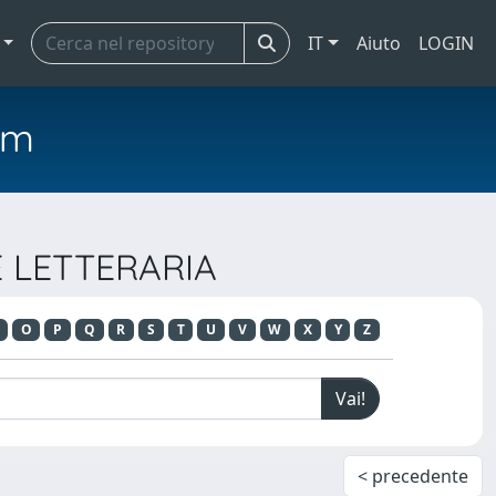
IT
Aiuto
LOGIN
em
 E LETTERARIA
O
P
Q
R
S
T
U
V
W
X
Y
Z
< precedente