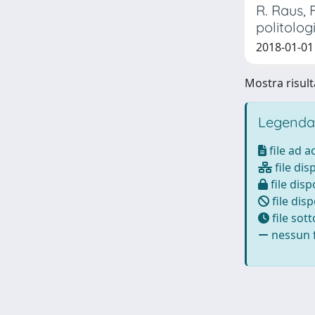
R. Raus, 
politologi
2018-01-01
Mostra risulta
Legenda
file ad 
file dis
file disp
file disp
file sot
nessun f