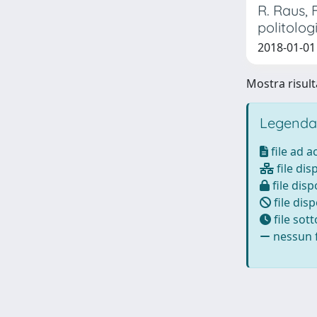
R. Raus, 
politologi
2018-01-01
Mostra risulta
Legenda
file ad 
file dis
file disp
file disp
file sot
nessun f