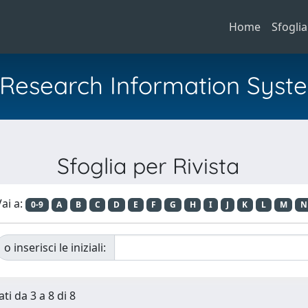
Home
Sfoglia
al Research Information Syst
Sfoglia per Rivista
ai a:
0-9
A
B
C
D
E
F
G
H
I
J
K
L
M
N
o inserisci le iniziali:
ti da 3 a 8 di 8