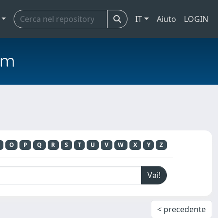
IT
Aiuto
LOGIN
em
O
P
Q
R
S
T
U
V
W
X
Y
Z
< precedente