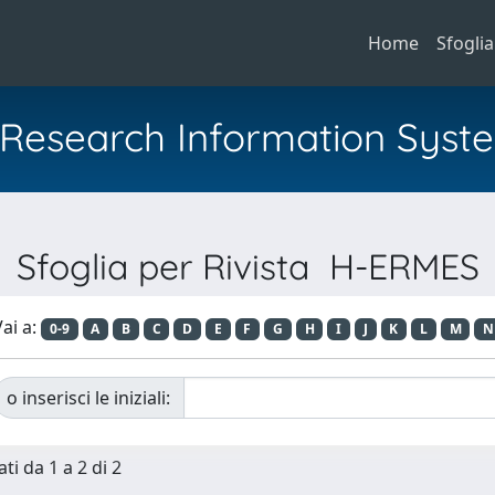
Home
Sfoglia
al Research Information Syst
Sfoglia per Rivista H-ERMES
ai a:
0-9
A
B
C
D
E
F
G
H
I
J
K
L
M
N
o inserisci le iniziali:
ti da 1 a 2 di 2