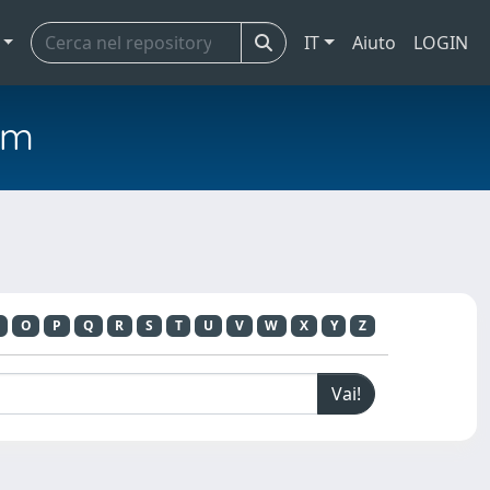
IT
Aiuto
LOGIN
em
O
P
Q
R
S
T
U
V
W
X
Y
Z