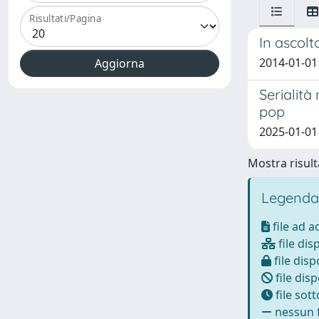
Risultati/Pagina
In ascolt
2014-01-01 
Serialità
pop
2025-01-01
Mostra risulta
Legenda
file ad 
file dis
file disp
file disp
file sot
nessun f