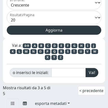
Risultati/Pagina
Vai a:
0-9
A
B
C
D
E
F
G
H
I
J
K
L
M
N
O
P
Q
R
S
T
U
V
W
X
Y
Z
o inserisci le iniziali:
Mostra risultati da 3 a 5 di
< precedente
5
esporta metadati