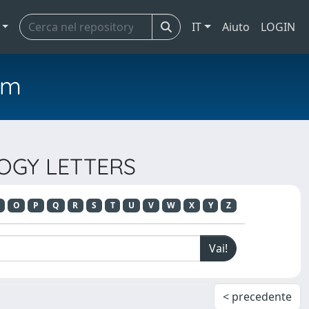
IT
Aiuto
LOGIN
em
LOGY LETTERS
O
P
Q
R
S
T
U
V
W
X
Y
Z
< precedente