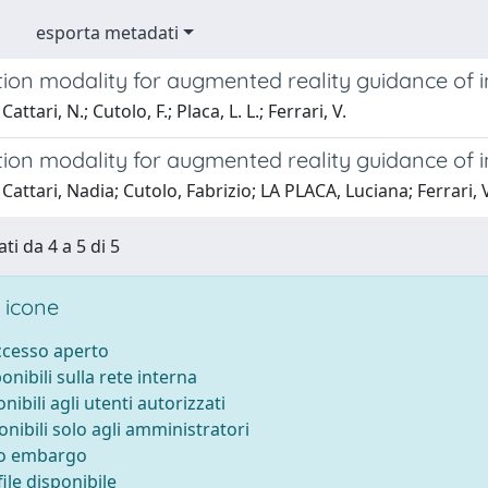
esporta metadati
ation modality for augmented reality guidance of
attari, N.; Cutolo, F.; Placa, L. L.; Ferrari, V.
ation modality for augmented reality guidance of
Cattari, Nadia; Cutolo, Fabrizio; LA PLACA, Luciana; Ferrari,
ti da 4 a 5 di 5
 icone
accesso aperto
ponibili sulla rete interna
onibili agli utenti autorizzati
onibili solo agli amministratori
to embargo
ile disponibile