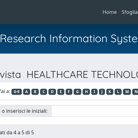
Home
Sfoglia
al Research Information Syst
 Rivista HEALTHCARE TECHNO
ai a:
0-9
A
B
C
D
E
F
G
H
I
J
K
L
M
N
o inserisci le iniziali:
ti da 4 a 5 di 5