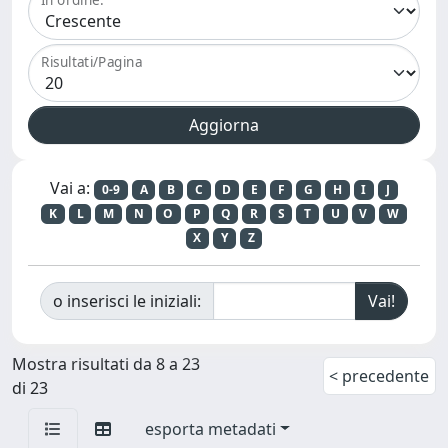
Risultati/Pagina
Vai a:
0-9
A
B
C
D
E
F
G
H
I
J
K
L
M
N
O
P
Q
R
S
T
U
V
W
X
Y
Z
o inserisci le iniziali:
Mostra risultati da 8 a 23
< precedente
di 23
esporta metadati