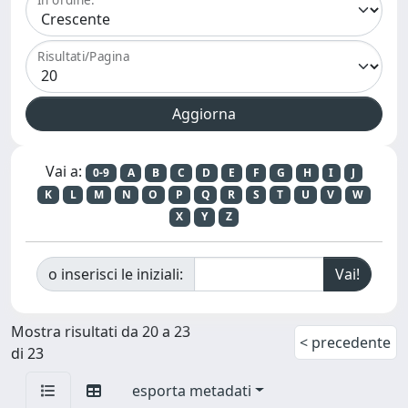
Risultati/Pagina
Vai a:
0-9
A
B
C
D
E
F
G
H
I
J
K
L
M
N
O
P
Q
R
S
T
U
V
W
X
Y
Z
o inserisci le iniziali:
Mostra risultati da 20 a 23
< precedente
di 23
esporta metadati