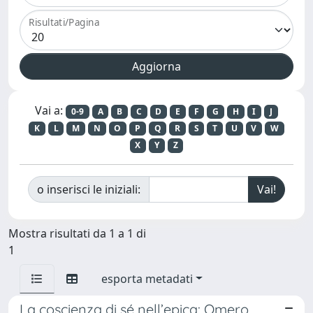
Risultati/Pagina
Vai a:
0-9
A
B
C
D
E
F
G
H
I
J
K
L
M
N
O
P
Q
R
S
T
U
V
W
X
Y
Z
o inserisci le iniziali:
Mostra risultati da 1 a 1 di
1
esporta metadati
La coscienza di sé nell’epica: Omero,