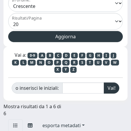
Risultati/Pagina
Vai a:
0-9
A
B
C
D
E
F
G
H
I
J
K
L
M
N
O
P
Q
R
S
T
U
V
W
X
Y
Z
o inserisci le iniziali:
Mostra risultati da 1 a 6 di
6
esporta metadati