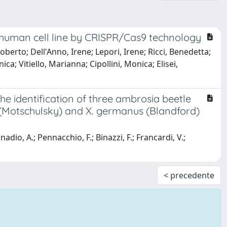
d human cell line by CRISPR/Cas9 technology
oberto; Dell'Anno, Irene; Lepori, Irene; Ricci, Benedetta;
a; Vitiello, Marianna; Cipollini, Monica; Elisei,
he identification of three ambrosia beetle
s (Motschulsky) and X. germanus (Blandford)
onadio, A.; Pennacchio, F.; Binazzi, F.; Francardi, V.;
< precedente