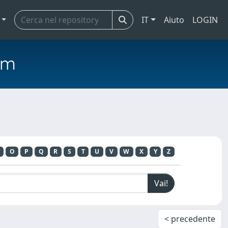
IT
Aiuto
LOGIN
em
O
P
Q
R
S
T
U
V
W
X
Y
Z
< precedente