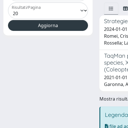
Risultati/Pagina
Strategie
2024-01-01 
Romei, Cris
Rossella; L
TaqMan pr
species, 
(Coleopt
2021-01-01 R
Garonna, A. 
Mostra risulta
Legenda
file ad 