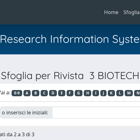
Home
Sfoglia
al Research Information Syst
Sfoglia per Rivista 3 BIOTECH
ai a:
0-9
A
B
C
D
E
F
G
H
I
J
K
L
M
N
o inserisci le iniziali:
ti da 2 a 3 di 3