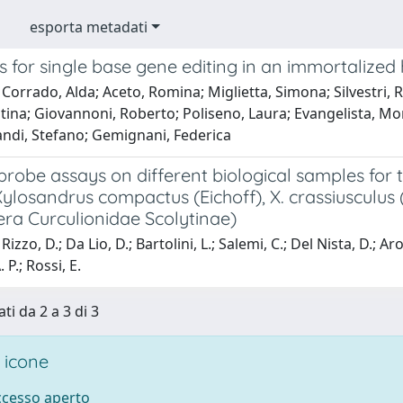
esporta metadati
s for single base gene editing in an immortalize
Corrado, Alda; Aceto, Romina; Miglietta, Simona; Silvestri, R
tina; Giovannoni, Roberto; Poliseno, Laura; Evangelista, Monic
andi, Stefano; Gemignani, Federica
obe assays on different biological samples for t
Xylosandrus compactus (Eichoff), X. crassiusculu
era Curculionidae Scolytinae)
izzo, D.; Da Lio, D.; Bartolini, L.; Salemi, C.; Del Nista, D.; Ar
P.; Rossi, E.
ti da 2 a 3 di 3
 icone
accesso aperto