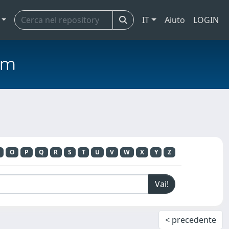
IT
Aiuto
LOGIN
em
O
P
Q
R
S
T
U
V
W
X
Y
Z
< precedente