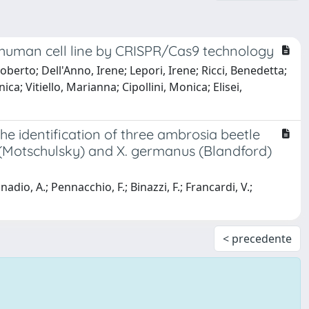
d human cell line by CRISPR/Cas9 technology
oberto; Dell'Anno, Irene; Lepori, Irene; Ricci, Benedetta;
a; Vitiello, Marianna; Cipollini, Monica; Elisei,
he identification of three ambrosia beetle
s (Motschulsky) and X. germanus (Blandford)
onadio, A.; Pennacchio, F.; Binazzi, F.; Francardi, V.;
< precedente