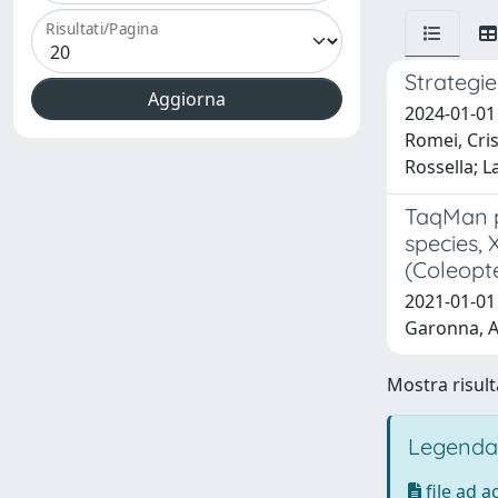
Risultati/Pagina
Strategie
2024-01-01 
Romei, Cris
Rossella; L
TaqMan pr
species, 
(Coleopt
2021-01-01 R
Garonna, A. 
Mostra risulta
Legenda
file ad 