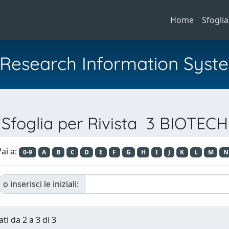
Home
Sfoglia
al Research Information Syst
Sfoglia per Rivista 3 BIOTECH
ai a:
0-9
A
B
C
D
E
F
G
H
I
J
K
L
M
N
o inserisci le iniziali:
ti da 2 a 3 di 3