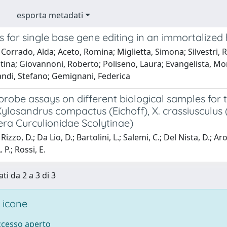
esporta metadati
s for single base gene editing in an immortalize
Corrado, Alda; Aceto, Romina; Miglietta, Simona; Silvestri, R
tina; Giovannoni, Roberto; Poliseno, Laura; Evangelista, Monic
andi, Stefano; Gemignani, Federica
obe assays on different biological samples for t
Xylosandrus compactus (Eichoff), X. crassiusculu
era Curculionidae Scolytinae)
izzo, D.; Da Lio, D.; Bartolini, L.; Salemi, C.; Del Nista, D.; Ar
P.; Rossi, E.
ti da 2 a 3 di 3
 icone
accesso aperto