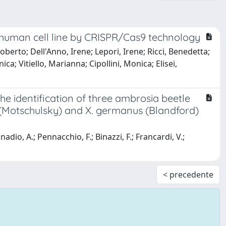
d human cell line by CRISPR/Cas9 technology
oberto; Dell'Anno, Irene; Lepori, Irene; Ricci, Benedetta;
a; Vitiello, Marianna; Cipollini, Monica; Elisei,
he identification of three ambrosia beetle
s (Motschulsky) and X. germanus (Blandford)
onadio, A.; Pennacchio, F.; Binazzi, F.; Francardi, V.;
< precedente