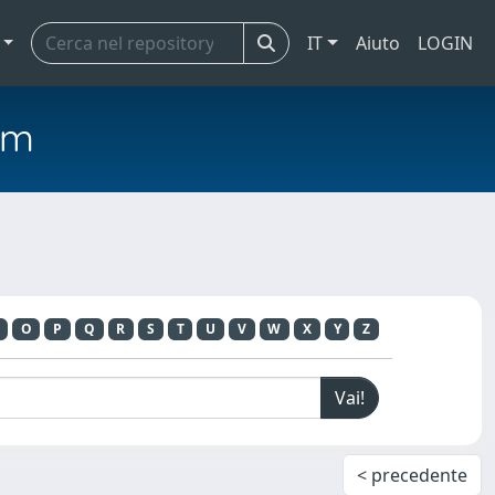
IT
Aiuto
LOGIN
em
O
P
Q
R
S
T
U
V
W
X
Y
Z
< precedente