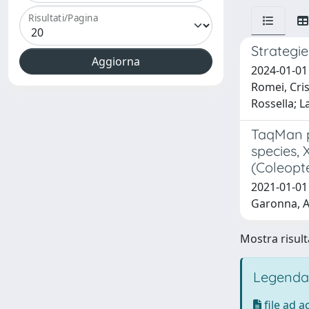
Risultati/Pagina
Strategie
2024-01-01 
Romei, Cris
Rossella; L
TaqMan pr
species, 
(Coleopt
2021-01-01 R
Garonna, A. 
Mostra risulta
Legenda
file ad 