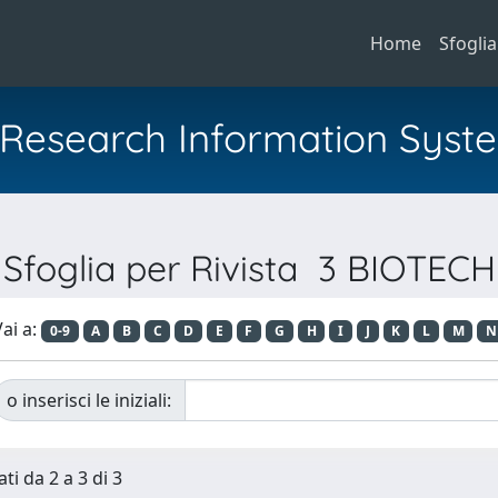
Home
Sfoglia
al Research Information Syst
Sfoglia per Rivista 3 BIOTECH
ai a:
0-9
A
B
C
D
E
F
G
H
I
J
K
L
M
N
o inserisci le iniziali:
ti da 2 a 3 di 3