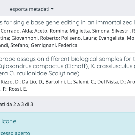
esporta metadati
s for single base gene editing in an immortalize
Corrado, Alda; Aceto, Romina; Miglietta, Simona; Silvestri, R
tina; Giovannoni, Roberto; Poliseno, Laura; Evangelista, Monic
andi, Stefano; Gemignani, Federica
obe assays on different biological samples for t
Xylosandrus compactus (Eichoff), X. crassiusculu
era Curculionidae Scolytinae)
izzo, D.; Da Lio, D.; Bartolini, L.; Salemi, C.; Del Nista, D.; Ar
P.; Rossi, E.
ti da 2 a 3 di 3
 icone
accesso aperto