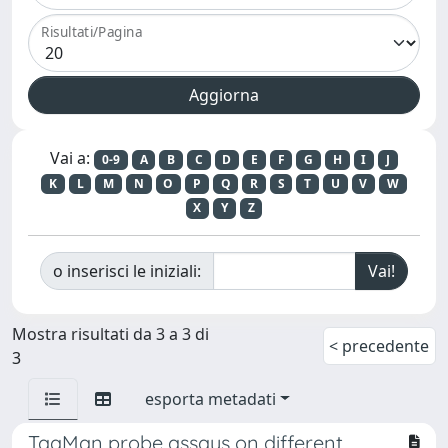
Risultati/Pagina
Vai a:
0-9
A
B
C
D
E
F
G
H
I
J
K
L
M
N
O
P
Q
R
S
T
U
V
W
X
Y
Z
o inserisci le iniziali:
Mostra risultati da 3 a 3 di
< precedente
3
esporta metadati
TaqMan probe assays on different